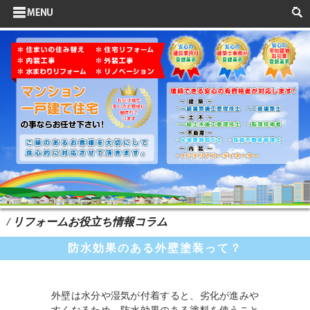
サイドメニュー
お客様の声
水まわりリフォーム
ポイントリフォーム
よくある質問
HOME
検索
/ リフォームお役立ち情報コラム
防水効果のある外壁塗装って？
外壁は水分や湿気が付着すると、劣化が進みや