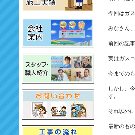
今回はガ
みなさん、
前回の記事
実はガス
今までの
しかし、
す。
それ以外
最新のも