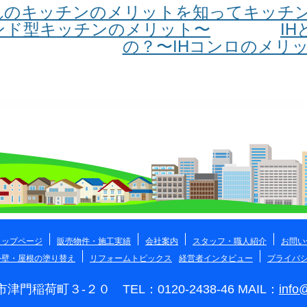
れのキッチンのメリットを知ってキッチ
ンド型キッチンのメリット〜
I
の？〜IHコンロのメリッ
トップページ
販売物件・施工実績
会社案内
スタッフ・職人紹介
お問い
外壁・屋根の塗り替え
リフォームトピックス
経営者インタビュー
プライバ
町３-２０ TEL：0120-2438-46 MAIL：
info