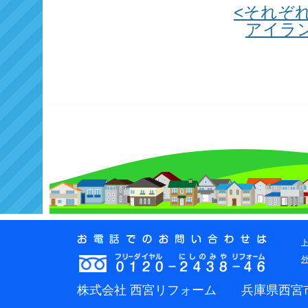
<それぞ
アイラ
株式会社 西宮リフォーム 兵庫県西宮市津門稲荷