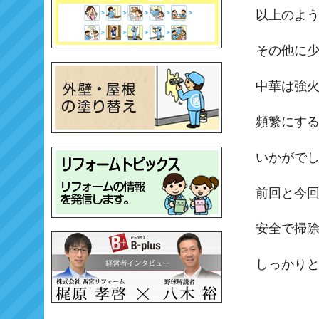
以上のよう
その他に
中華は強
頻繁にす
いかがで
前回と今回
安全で掃除
しっかり