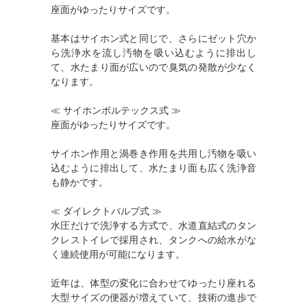
座面がゆったりサイズです。
基本はサイホン式と同じで、さらにゼット穴か
ら洗浄水を流し汚物を吸い込むように排出し
て、水たまり面が広いので臭気の発散が少なく
なります。
≪ サイホンボルテックス式 ≫
座面がゆったりサイズです。
サイホン作用と渦巻き作用を共用し汚物を吸い
込むように排出して、水たまり面も広く洗浄音
も静かです。
≪ ダイレクトバルブ式 ≫
水圧だけで洗浄する方式で、水道直結式のタン
クレストイレで採用され、タンクへの給水がな
く連続使用が可能になります。
近年は、体型の変化に合わせてゆったり座れる
大型サイズの便器が増えていて、技術の進歩で