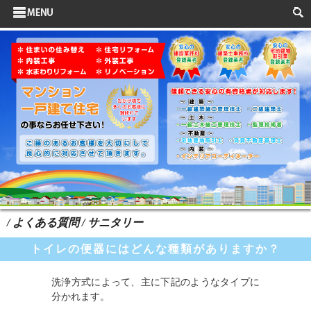
サイドメニュー
お客様の声
水まわりリフォーム
ポイントリフォーム
よくある質問
HOME
検索
/ よくある質問 / サニタリー
トイレの便器にはどんな種類がありますか？
洗浄方式によって、主に下記のようなタイプに
分かれます。