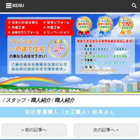
サイドメニュー
お客様の声
水まわりリフォーム
ポイントリフォーム
よくある質問
HOME
検索
/ スタッフ・職人紹介 / 職人紹介
自社専属職人（大工職人）松本さん
« 前の記事へ
次の記事へ »