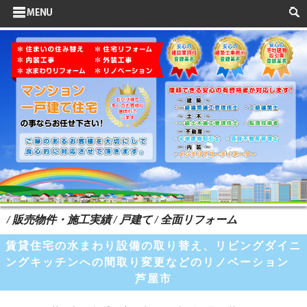
サイドメニュー
お客様の声
水まわりリフォーム
ポイントリフォーム
よくある質問
HOME
検索
/ 販売物件・施工実績 / 戸建て / 全面リフォーム
賃貸住宅の水まわり設備の取り替え、リビングダイニ
ングキッチンへの間取り変更などのリノベーション
芦屋市