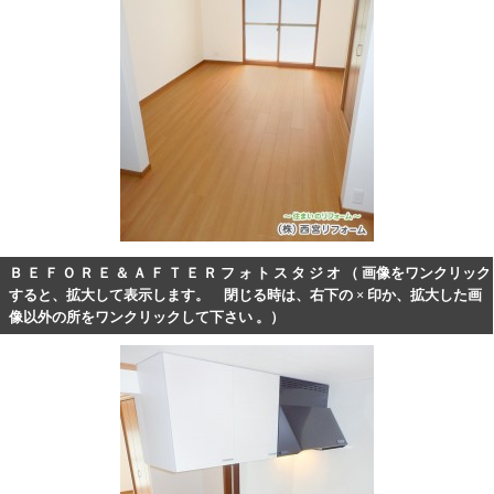
Ｂ Ｅ Ｆ Ｏ Ｒ Ｅ ＆ Ａ Ｆ Ｔ Ｅ Ｒ フ ォ ト ス タ ジ オ （ 画像をワンクリック
すると、拡大して表示します。 閉じる時は、右下の × 印か、拡大した画
像以外の所をワンクリックして下さい 。）