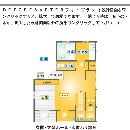
Ｂ Ｅ Ｆ Ｏ Ｒ Ｅ ＆ Ａ Ｆ Ｔ Ｅ Ｒ フ ォ ト プ ラ ン （ 設計図面をワ
ンクリックすると、拡大して表示できます。 閉じる時は、右下の ×
印か、拡大した設計図面以外の所をワンクリックして下さい 。）