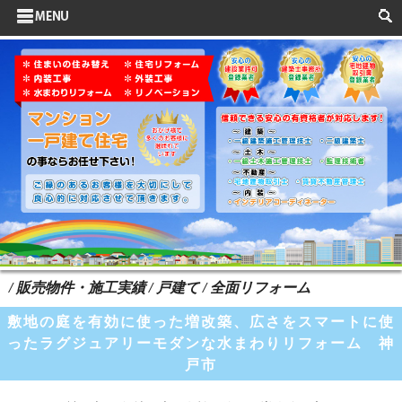
サイドメニュー
お客様の声
水まわりリフォーム
ポイントリフォーム
よくある質問
HOME
検索
/ 販売物件・施工実績 / 戸建て / 全面リフォーム
敷地の庭を有効に使った増改築、広さをスマートに使
ったラグジュアリーモダンな水まわりリフォーム 神
戸市