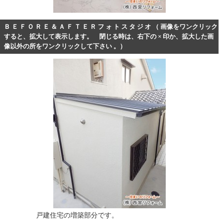
Ｂ Ｅ Ｆ Ｏ Ｒ Ｅ ＆ Ａ Ｆ Ｔ Ｅ Ｒ フ ォ ト ス タ ジ オ （ 画像をワンクリック
すると、拡大して表示します。 閉じる時は、右下の × 印か、拡大した画
像以外の所をワンクリックして下さい 。）
戸建住宅の増築部分です。