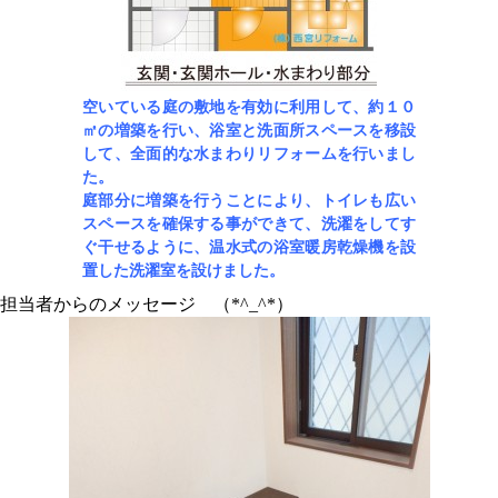
空いている庭の敷地を有効に利用して、約１０
㎡の増築を行い、浴室と洗面所スペースを
移設
して
、全面的な水まわりリフォームを行いまし
た。
庭部分に増築を行うことにより、
トイレも広い
スペースを確保する事ができて、洗濯をしてす
ぐ干せるように、
温水式の浴室暖房乾燥機を設
置した洗濯室を設けました。
担当者からのメッセージ （*^_^*）