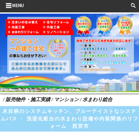
サイドメニュー
お客様の声
水まわりリフォーム
ポイントリフォーム
よくある質問
HOME
検索
/ 販売物件・施工実績 / マンション / 水まわり総合
木目柄のシステムキッチン、ブルーテイストなシステ
ムバス ・ 洗面化粧台の水まわり設備や内装関係のリフ
ォーム 西宮市