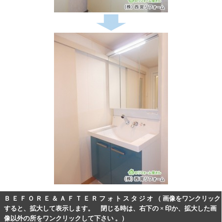
Ｂ Ｅ Ｆ Ｏ Ｒ Ｅ ＆ Ａ Ｆ Ｔ Ｅ Ｒ フ ォ ト ス タ ジ オ （ 画像をワンクリック
すると、拡大して表示します。 閉じる時は、右下の × 印か、拡大した画
像以外の所をワンクリックして下さい 。）