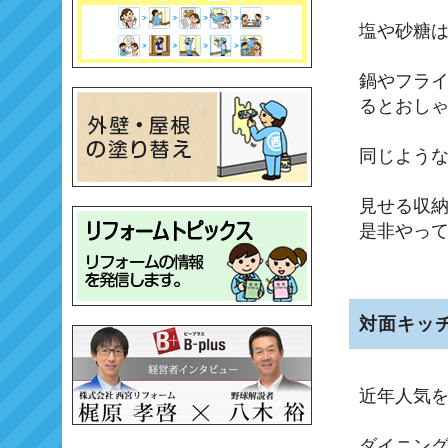
塩や砂糖
鍋やフラ
るとおし
同じよう
見せる収
是非やっ
対面キッ
近年人気
ダイニン