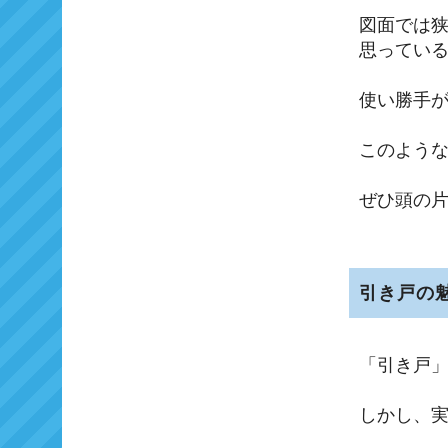
図面では
思ってい
使い勝手
このよう
ぜひ頭の
引き戸の
「引き戸
しかし、