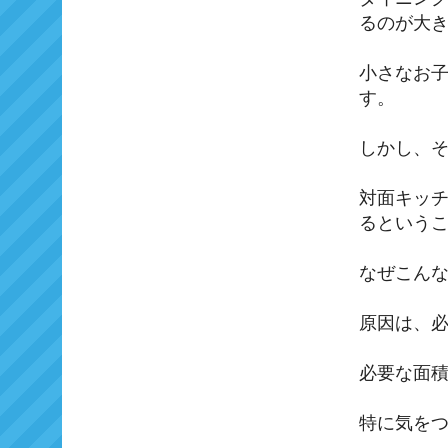
るのが大
小さなお
す。
しかし、
対面キッ
るという
なぜこん
原因は、
必要な面
特に気を