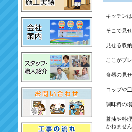
キッチン
そこで見
見せる収
ここがブ
食器の見
コップや
調味料の
醤油や料
かねませ