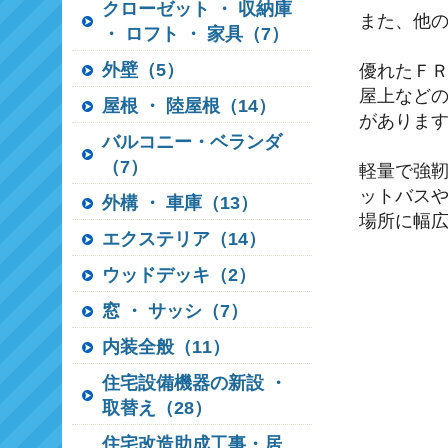
クローゼット ・ 収納庫
また、他の
・ ロフト ・ 家具（7）
外壁（5）
優れたＦ
屋上など
屋根 ・ 陸屋根（14）
がありま
バルコニー・ベランダ
（7）
軽量で強
ットバスや
外構 ・ 車庫（13）
場所に幅
エクステリア（14）
ウッドデッキ（2）
窓 ・ サッシ（7）
内装全般（11）
住宅設備機器の新設 ・
取替え（28）
住宅改造助成工事・居