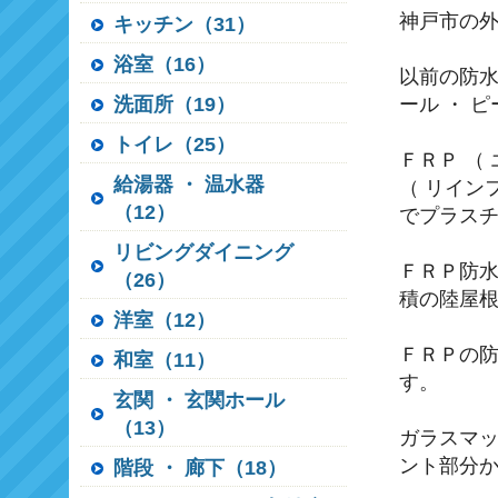
神戸市の外
キッチン（31）
浴室（16）
以前の防水
洗面所（19）
ール ・ 
トイレ（25）
ＦＲＰ （
給湯器 ・ 温水器
（ リイン
（12）
でプラス
リビングダイニング
ＦＲＰ防
（26）
積の陸屋
洋室（12）
ＦＲＰの
和室（11）
す。
玄関 ・ 玄関ホール
（13）
ガラスマ
ント部分
階段 ・ 廊下（18）