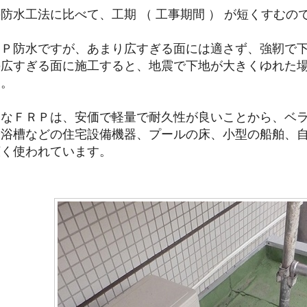
防水工法に比べて、工期 （ 工事期間 ） が短くすむ
ＲＰ防水ですが、あまり広すぎる面には適さず、強靭で
の広すぎる面に施工すると、地震で下地が大きくゆれた
す。
靭なＦＲＰは、安価で軽量で耐久性が良いことから、ベ
浴槽などの住宅設備機器、プールの床、小型の船舶、自
広く使われています。