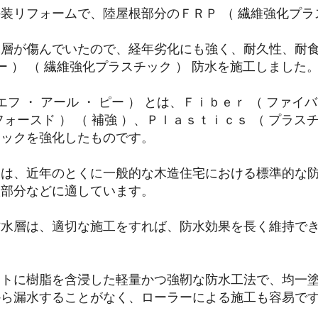
装リフォームで、陸屋根部分のＦＲＰ （ 繊維強化プラ
層が傷んでいたので、経年劣化にも強く、耐久性、耐食性
ピー ） （ 繊維強化プラスチック ） 防水を施工しました
 エフ ・ アール ・ ピー ） とは、Ｆｉｂｅｒ （ ファイ
フォースド ） （ 補強 ）、Ｐｌａｓｔｉｃｓ （ プラ
チックを強化したものです。
水は、近年のとくに一般的な木造住宅における標準的な
根部分などに適しています。
防水層は、適切な施工をすれば、防水効果を長く維持で
ットに樹脂を含浸した軽量かつ強靭な防水工法で、均一
から漏水することがなく、ローラーによる施工も容易で