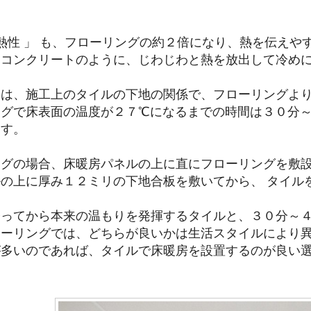
蓄熱性 」 も、フローリングの約２倍になり、熱を伝え
とコンクリートのように、じわじわと熱を放出して冷め
トは、施工上のタイルの下地の関係で、フローリングよ
グで床表面の温度が２７℃になるまでの時間は３０分～
ます。
ングの場合、床暖房パネルの上に直にフローリングを敷
の上に厚み１２ミリの下地合板を敷いてから、 タイル
経ってから本来の温もりを発揮するタイルと、３０分～
ローリングでは、どちらが良いかは生活スタイルにより
が多いのであれば、タイルで床暖房を設置するのが良い