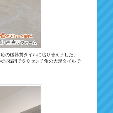
対応の磁器質タイルに貼り替えました。
、大理石調で６０センチ角の大形タイルで