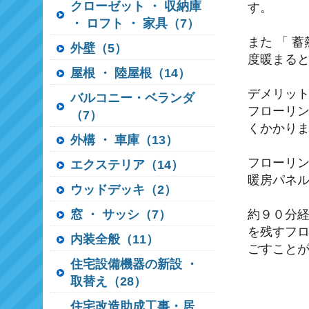
クローゼット ・ 収納庫
す。
・ ロフト ・ 家具（7）
また 「 
外壁（5）
度暖まる
屋根 ・ 陸屋根（14）
デメリッ
バルコニー・ベランダ
フローリン
（7）
くかかり
外構 ・ 車庫（13）
フローリ
エクステリア（14）
暖房パネル
ウッドデッキ（2）
窓 ・ サッシ（7）
約９０分
を残すフ
内装全般（11）
ごすこと
住宅設備機器の新設 ・
取替え（28）
住宅改造助成工事・居