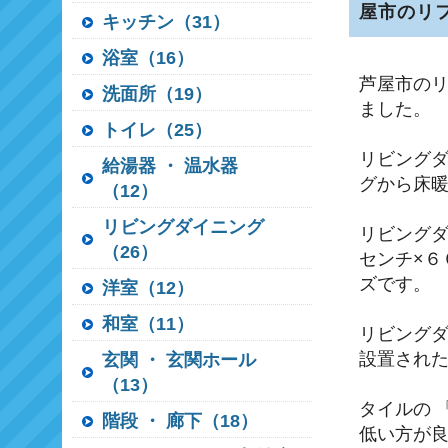
屋市のリ
キッチン（31）
浴室（16）
芦屋市の
洗面所（19）
ました。
トイレ（25）
リビング
給湯器 ・ 温水器
グから床
（12）
リビングダイニング
リビングダ
（26）
センチ×
ズです。
洋室（12）
和室（11）
リビングダ
設置され
玄関 ・ 玄関ホール
（13）
タイルの 
階段 ・ 廊下（18）
低い方が良