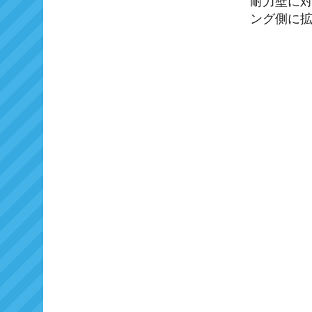
耐力壁に
ング側に