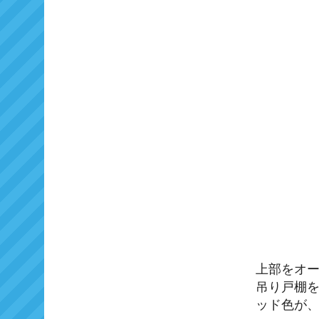
上部をオ
吊り戸棚
ッド色が