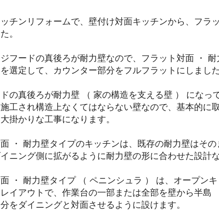
ッチンリフォームで、壁付け対面キッチンから、フラッ
した。
ジフードの真後ろが耐力壁なので、フラット対面 ・ 耐力
ンを選定して、カウンター部分をフルフラットにしまし
ドの真後ろが耐力壁 （ 家の構造を支える壁 ） にな
し施工され構造上なくてはならない壁なので、基本的に
も大掛かりな工事になります。
面 ・ 耐力壁タイプのキッチンは、既存の耐力壁はそ
ダイニング側に拡がるように耐力壁の形に合わせた設計
面 ・ 耐力壁タイプ （ ペニンシュラ ） は、オープ
レイアウトで、作業台の一部または全部を壁から半島 （
部分をダイニングと対面させるように設けます。