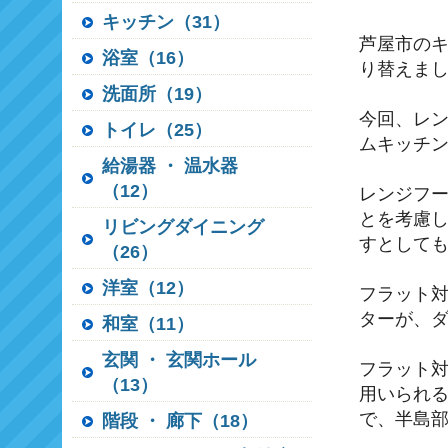
キッチン（31）
芦屋市のキ
浴室（16）
り替えま
洗面所（19）
今回、レン
トイレ（25）
ムキッチ
給湯器 ・ 温水器
（12）
レンジフー
とを考慮
リビングダイニング
すとして
（26）
洋室（12）
フラット対
ターが、
和室（11）
玄関 ・ 玄関ホール
フラット対
（13）
用いられる
で、半島
階段 ・ 廊下（18）