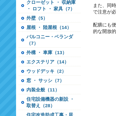
クローゼット ・ 収納庫
また、同
・ ロフト ・ 家具（7）
で注意が
外壁（5）
配膳にも
屋根 ・ 陸屋根（14）
的な開放
バルコニー・ベランダ
（7）
外構 ・ 車庫（13）
エクステリア（14）
ウッドデッキ（2）
窓 ・ サッシ（7）
内装全般（11）
住宅設備機器の新設 ・
取替え（28）
住宅改造助成工事・居