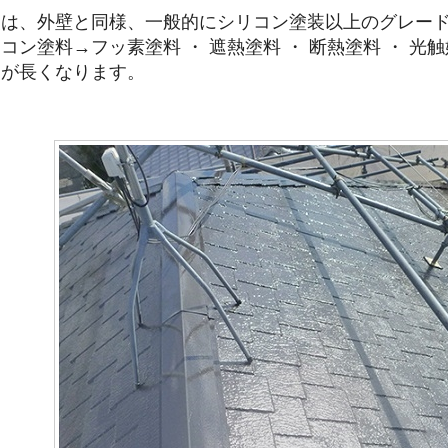
装は、外壁と同様、一般的にシリコン塗装以上のグレー
コン塗料→フッ素塗料 ・ 遮熱塗料 ・ 断熱塗料 ・ 
期が長くなります。