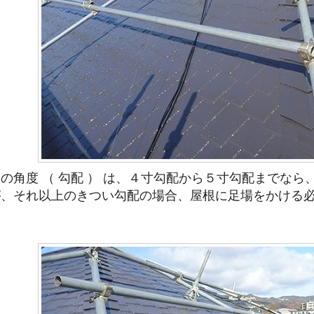
の角度 （ 勾配 ） は、４寸勾配から５寸勾配までな
が、それ以上のきつい勾配の場合、屋根に足場をかける