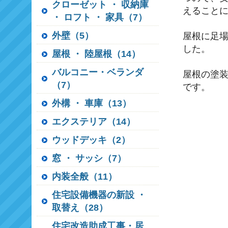
クローゼット ・ 収納庫
えること
・ ロフト ・ 家具（7）
外壁（5）
屋根に足
した。
屋根 ・ 陸屋根（14）
バルコニー・ベランダ
屋根の塗
（7）
です。
外構 ・ 車庫（13）
エクステリア（14）
ウッドデッキ（2）
窓 ・ サッシ（7）
内装全般（11）
住宅設備機器の新設 ・
取替え（28）
住宅改造助成工事・居