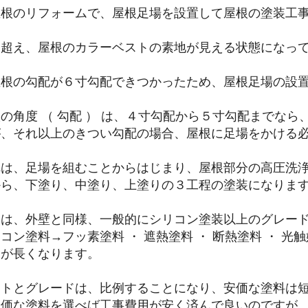
屋根のリフォームで、屋根足場を設置して屋根の塗装工
を超え、屋根のカラーベストの素地が見える状態になっ
屋根の勾配が６寸勾配できつかったため、屋根足場の設
の角度 （ 勾配 ） は、４寸勾配から５寸勾配までな
が、それ以上のきつい勾配の場合、屋根に足場をかける
れは、足場を組むことからはじまり、屋根部分の高圧洗
から、下塗り、中塗り、上塗りの３工程の塗装になりま
装は、外壁と同様、一般的にシリコン塗装以上のグレー
コン塗料→フッ素塗料 ・ 遮熱塗料 ・ 断熱塗料 ・ 
期が長くなります。
ストとグレードは、比例することになり、安価な塗料は
安価な塗料を選べば工事費用が安く済んで良いのですが