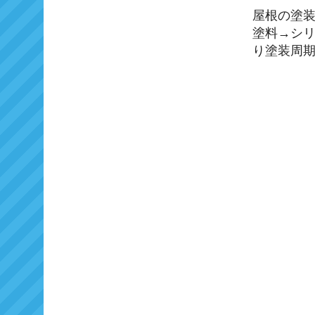
屋根の塗
塗料→シリ
り塗装周