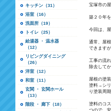
宝塚市の
キッチン（31）
浴室（16）
築２０年
洗面所（19）
今回は、
トイレ（25）
給湯器 ・ 温水器
通常、屋根
（12）
できます
リビングダイニング
工事の流
（26）
除去して
洋室（12）
屋根の塗
和室（11）
塗料→シリ
玄関 ・ 玄関ホール
り塗装周
（13）
塗料のコ
階段 ・ 廊下（18）
つので、