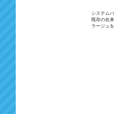
システム
既存の在
ラージュ