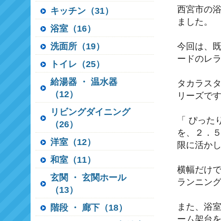
西宮市の
キッチン（31）
ました。
浴室（16）
洗面所（19）
今回は、
ードのレ
トイレ（25）
給湯器 ・ 温水器
タカラスタ
（12）
リーズで
リビングダイニング
「 ぴった
（26）
を、２．
洋室（12）
限に活か
和室（11）
横幅だけ
玄関 ・ 玄関ホール
ランニン
（13）
また、浴室
階段 ・ 廊下（18）
ーム架台