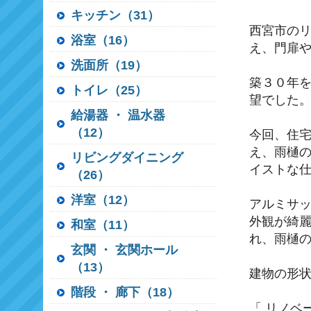
キッチン（31）
西宮市の
浴室（16）
え、門扉
洗面所（19）
築３０年
トイレ（25）
望でした
給湯器 ・ 温水器
（12）
今回、住
え、雨樋
リビングダイニング
イストな
（26）
洋室（12）
アルミサ
外観が綺
和室（11）
れ、雨樋
玄関 ・ 玄関ホール
（13）
建物の形
階段 ・ 廊下（18）
「 リノベ