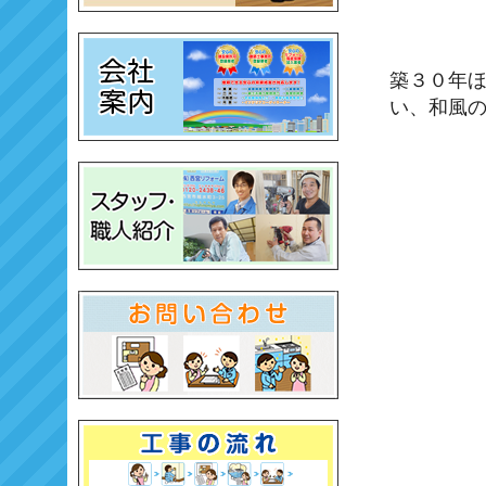
築３０年
い、和風