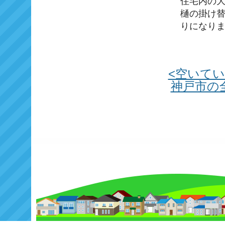
住宅内の
樋の掛け
りになり
<空いて
神戸市の