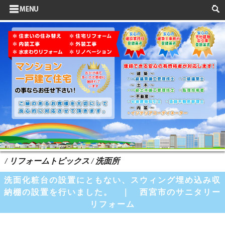
サイドメニュー
お客様の声
水まわりリフォーム
ポイントリフォーム
よくある質問
HOME
検索
/ リフォームトピックス / 洗面所
洗面化粧台の設置にともない、スウィング埋め込み収
納棚の設置を行いました。 ｜ 西宮市のサニタリー
リフォーム