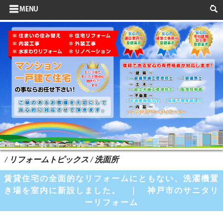
サイドメニュー
お客様の声
水まわりリフォーム
ポイントリフォーム
よくある質問
HOME
検索
/ リフォームトピックス / 洗面所
賃貸住宅の全面的なリフォームにともない、洗濯機置
き場を室内に新設しました。 ｜ 神戸市のサニタリ
ーリフォーム