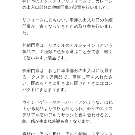
神戸市のエクステリアリフォームで、ガレージ
の出入口部分に伸縮門扉の設置を行いました。
リフォームにともない、車庫の出入り口の伸縮
門扉が、古くなってきたため取り替を行いまし
た。
伸縮門扉は、リクシルのアルシャインⅡという
製品で、７種類の色から選ぶことができ、軽く
て使いやすい製品です。
伸縮門扉は、おもに車庫部分の出入口に設置す
るエクステリア商品で、車庫に車を入れたさ
い、閉めるときに引き出し開けたときにはコン
パクトにまとまります。
ウインドゲートやオーバードアのような、はね
上がる商品より価格も抑えられ、外部のエクス
テリアや窓のアルミサッシと色を合わせると、
統一感が生まれ外観も良くなります。
素材は、アルミ形材、アルミ鋳物、ステンレス