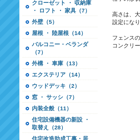
クローゼット ・ 収納庫
・ ロフト ・ 家具（7）
高さは、
外壁（5）
設定にな
屋根 ・ 陸屋根（14）
フェンス
バルコニー・ベランダ
コンクリ
（7）
外構 ・ 車庫（13）
エクステリア（14）
ウッドデッキ（2）
窓 ・ サッシ（7）
内装全般（11）
住宅設備機器の新設 ・
取替え（28）
住宅改造助成工事・居