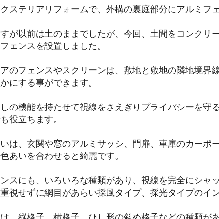
エクステリアリフォームで、外構の裏庭部分にアルミフ
ですが以前は土のままでしたが、今回、土間をコンクリ
ミフェンスを設置しました。
リアのフェンスやスクリーンは、敷地と敷地の隣地境界
らかにする事ができます。
隠しの機能を持たせて視線をさえぎりプライバシーを守
でも役立ちます。
さいは、玄関や窓のアルミサッシ、門扉、車庫のカーポ
、色あいを合わせると綺麗です。
ェンスにも、いろいろな種類があり、視線を完全にシャ
は重視せずに網目があらい採風タイプ、採光タイプのイ
状は、縦格子、横格子、ひし形の斜め格子などの種類が