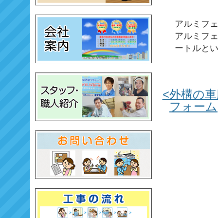
アルミフ
アルミフ
ートルと
<外構の
フォーム