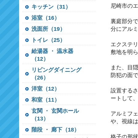
尼崎市の
キッチン（31）
浴室（16）
裏庭部分
洗面所（19）
分にアル
トイレ（25）
エクステ
給湯器 ・ 温水器
敷地を明
（12）
また、目
リビングダイニング
防犯の面
（26）
洋室（12）
設置する
ートして
和室（11）
玄関 ・ 玄関ホール
アルミフ
（13）
や、視線
階段 ・ 廊下（18）
格子の形